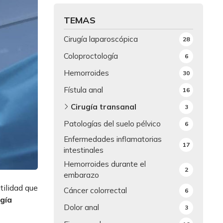
TEMAS
Cirugía laparoscópica
28
Coloproctología
6
Hemorroides
30
Fístula anal
16
Cirugía transanal
3
Patologías del suelo pélvico
6
Enfermedades inflamatorias
17
intestinales
Hemorroides durante el
2
embarazo
tilidad que
Cáncer colorrectal
6
ugía
Dolor anal
3