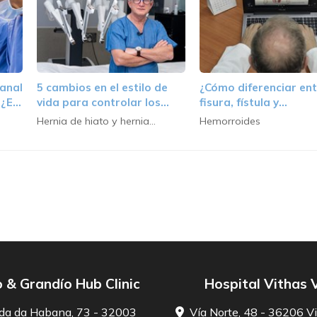
sanal
5 cambios en el estilo de
¿Cómo diferenciar en
 ¿En
vida para controlar los
fisura, fístula y
síntomas de la hernia de
hemorroides?
Hernia de hiato y hernia
Hemorroides
hiato
inguinal
 & Grandío Hub Clinic
Hospital Vithas 
da da Habana, 73 - 32003
Vía Norte, 48 - 36206 Vi