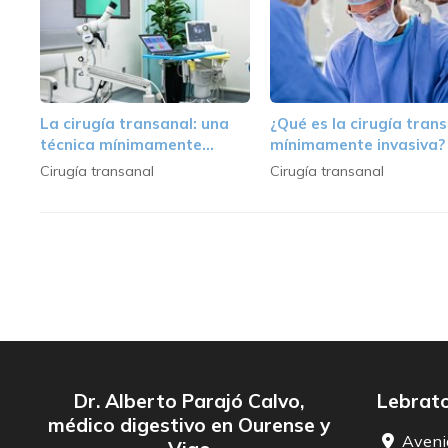
La cirugía transanal: una
¿Qué es la cirugía tran
técnica mínimamente
mínimamente invasiva?
invasiva para el
qué consiste?
Cirugía transanal
Cirugía transanal
tratamiento de los
tumores de recto
Dr. Alberto Parajó Calvo,
Lebrato
médico digestivo en Ourense y
Aveni