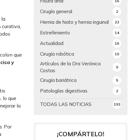
Fisura anal
16
Cirugía general
2
 la
Hernia de hiato y hernia inguinal
23
 curativa,
Estreñimiento
14
todos
Actualidad
16
Cirugía robótica
10
 colon que
cisa y
Artículos de la Dra Verónica
0
Costas
Cirugía bariátrica
5
tis
Patologías digestivas
2
, lo que
TODAS LAS NOTICIAS
193
ejorar la
a. Por
¡COMPÁRTELO!
a