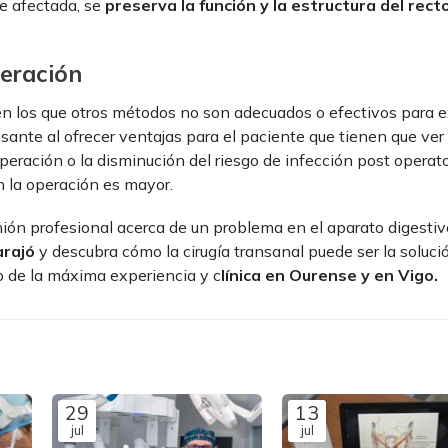
te afectada, se
preserva la función y la estructura del rect
peración
en los que otros métodos no son adecuados o efectivos para e
sante al ofrecer ventajas para el paciente que tienen que ver
peración o la disminución del riesgo de infección post operato
n la operación es mayor.
nión profesional acerca de un problema en el aparato digesti
arajó
y descubra cómo la cirugía transanal puede ser la soluci
o de la máxima experiencia y c
línica en Ourense y en Vigo.
29
13
jul
jul