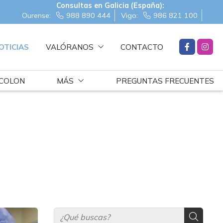
Consultas en Galicia (España):
Ourense:
988 890 444
Vigo:
986 821 100
OTICIAS
VALÓRANOS
CONTACTO
 COLON
MÁS
PREGUNTAS FRECUENTES