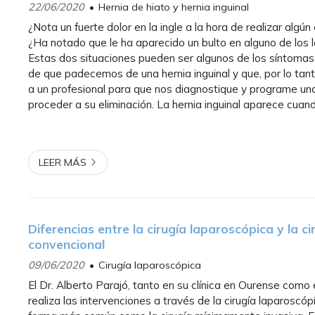
22/06/2020
Hernia de hiato y hernia inguinal
¿Nota un fuerte dolor en la ingle a la hora de realizar algún
¿Ha notado que le ha aparecido un bulto en alguno de los 
Estas dos situaciones pueden ser algunos de los síntoma
de que padecemos de una hernia inguinal y que, por lo tan
a un profesional para que nos diagnostique y programe un
proceder a su eliminación. La hernia inguinal aparece cuan
tejidos que forman parte del intestino sobresale a t...
LEER MÁS
Diferencias entre la cirugía laparoscópica y la ci
convencional
09/06/2020
Cirugía laparoscópica
El Dr. Alberto Parajó, tanto en su clínica en Ourense como 
realiza las intervenciones a través de la cirugía laparoscó