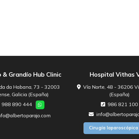
 & Grandío Hub Clinic
Hospital Vithas 
da da Habana, 73 - 32003
Vía Norte, 48 - 36206 Vi
nse, Galicia (España)
(España)
988 890 444
986 821 100
info@albertoparaj
nfo@albertoparajo.com
Cirugía laparoscópica