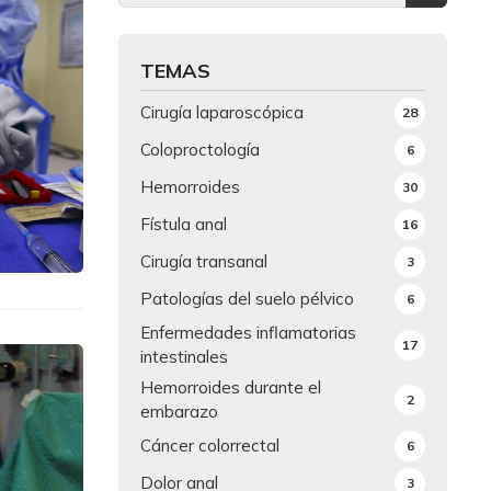
TEMAS
Cirugía laparoscópica
28
Coloproctología
6
Hemorroides
30
Fístula anal
16
Cirugía transanal
3
Patologías del suelo pélvico
6
Enfermedades inflamatorias
17
intestinales
Hemorroides durante el
2
embarazo
Cáncer colorrectal
6
Dolor anal
3