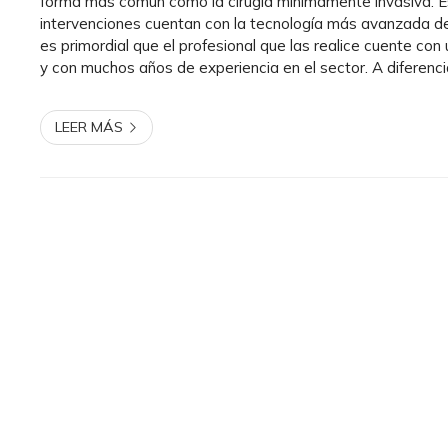
forma más común como la cirugía mínimamente invasiva. E
intervenciones cuentan con la tecnología más avanzada de
es primordial que el profesional que las realice cuente con
y con muchos años de experiencia en el sector. A diferencia
convencional, las intervenciones que se realizan a ...
LEER MÁS