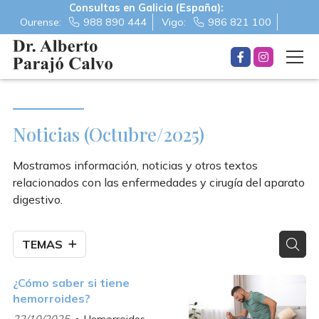
Consultas en Galicia (España):
Ourense:
988 890 444
Vigo:
986 821 100
Noticias (Octubre/2025)
Mostramos información, noticias y otros textos
relacionados con las enfermedades y cirugía del aparato
digestivo.
TEMAS
¿Cómo saber si tiene
hemorroides?
22/10/2025
Hemorroides