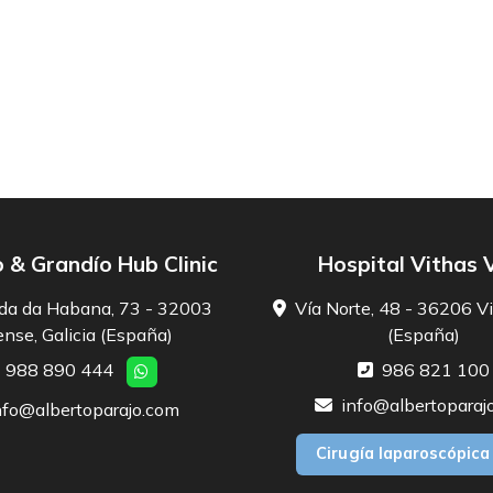
 & Grandío Hub Clinic
Hospital Vithas 
da da Habana, 73 - 32003
Vía Norte, 48 - 36206 Vi
nse, Galicia (España)
(España)
988 890 444
986 821 100
info@albertoparaj
nfo@albertoparajo.com
Cirugía laparoscópica