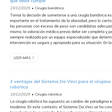
que debe cumplir
23/12/2025
Cirugía bariátrica
Tomar la decisión de someterse a una cirugía bariátrica e
importante en el tratamiento de la obesidad, pero lo ciert
las personas con exceso de peso son candidatas adecuad
mismo, la valoración médica previa debe ser completa y p
siempre realizada por un equipo especializado que determi
intervención es segura y apropiada para su situación. En la
Alberto Parajó, como especialista en tratamientos para la 
LEER MÁS
3 ventajas del Sistema Da Vinci para el cirujano 
robótica
10/12/2025
Cirugía robótica
La cirugía robótica ha supuesto un cambio de paradigma e
moderna. En este contexto, el Sistema Da Vinci se ha con