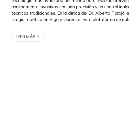
tecnología más avanzada del mundo para realizar interve
mínimamente invasivas con una precisión y un control ina
técnicas tradicionales. En la clínica del Dr. Alberto Parajó, 
cirugía robótica en Vigo y Ourense, esta plataforma se util
procedimientos digestivos y oncológicos con excelentes r
pa...
LEER MÁS