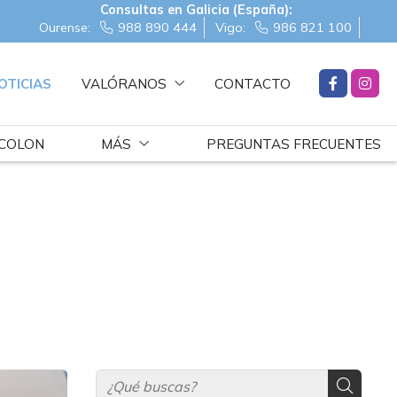
Consultas en Galicia (España):
Ourense:
988 890 444
Vigo:
986 821 100
OTICIAS
VALÓRANOS
CONTACTO
 COLON
MÁS
PREGUNTAS FRECUENTES