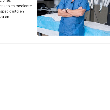
nciones
lcanzables mediante
especialista en
iza en
esultados tanto