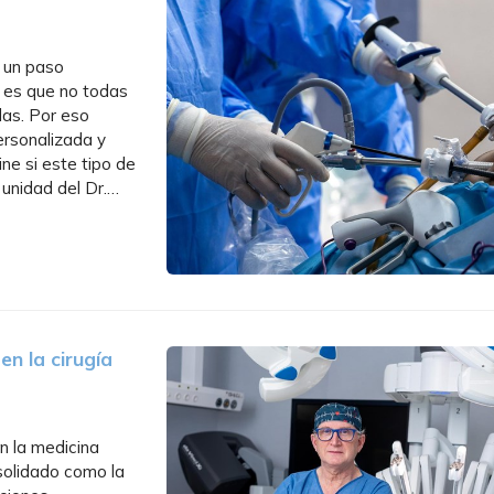
s un paso
o es que no todas
as. Por eso
ersonalizada y
ne si este tipo de
 unidad del Dr.
obesidad en...
en la cirugía
n la medicina
solidado como la