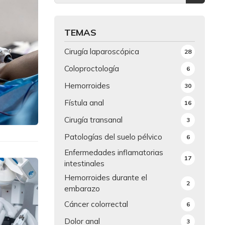
TEMAS
Cirugía laparoscópica
28
Coloproctología
6
Hemorroides
30
Fístula anal
16
Cirugía transanal
3
Patologías del suelo pélvico
6
Enfermedades inflamatorias
17
intestinales
Hemorroides durante el
2
embarazo
Cáncer colorrectal
6
Dolor anal
3