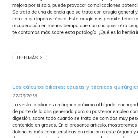
mejora por sí sola, puede provocar complicaciones potenc
Se trata de una dolencia que se trata con cirugía general 
con cirugía laparoscópica. Esta cirugía nos permite tener 
recuperación en menos tiempo que con cualquier otra cirug
te contamos más sobre esta patología. ¿Qué es la hernia i
inguinal es una protuberancia en la región inguinal que s...
LEER MÁS
Los cálculos biliares: causas y técnicas quirúrgic
22/03/2018
La vesícula biliar es un órgano próximo al hígado, encarga
de parte de la bilis generada para su posterior empleo co
digesión, sobre todo cuando se trata de comidas muy pes
contenido en grasas. En el presente artículo, mostraremos
dolencias más características en relación a este órgano y