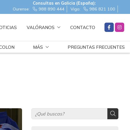
Consultas en Galicia (España):
Ourense:
988 890 444
Vigo:
986 821 100
OTICIAS
VALÓRANOS
CONTACTO
 COLON
MÁS
PREGUNTAS FRECUENTES