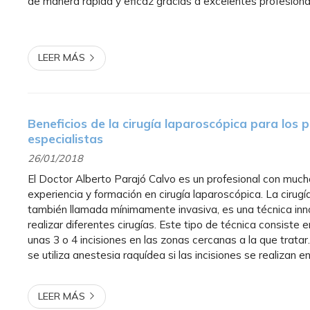
de manera rápida y eficaz gracias a excelentes profesiona
Alberto Parajó: los cálculos biliares. ¿Qué es un cálculo bili.
LEER MÁS
Beneficios de la cirugía laparoscópica para los p
especialistas
26/01/2018
El Doctor Alberto Parajó Calvo es un profesional con muc
experiencia y formación en cirugía laparoscópica. La cirugí
también llamada mínimamente invasiva, es una técnica in
realizar diferentes cirugías. Este tipo de técnica consiste e
unas 3 o 4 incisiones en las zonas cercanas a la que tratar.
se utiliza anestesia raquídea si las incisiones se realizan e
general, si se realizan en la cavidad abdo...
LEER MÁS