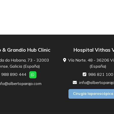
 & Grandío Hub Clinic
Hospital Vithas 
da da Habana, 73 - 32003
Vía Norte, 48 - 36206 Vi
nse, Galicia (España)
(España)
988 890 444
986 821 100
info@albertoparaj
nfo@albertoparajo.com
Cirugía laparoscópica