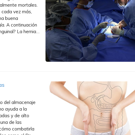
ialmente mortales.
y, cada vez más,
una buena
ía. A continuación
nguinal? La hernia
as
do del almacenaje
mo ayuda a la
adas y de alto
 una de las
 cómo combatirla