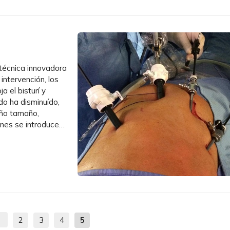
 técnica innovadora
 intervención, los
 el bisturí y
do ha disminuído,
eño tamaño,
nes se introduce
2
3
4
5