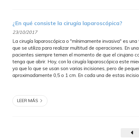
¿En qué consiste la cirugía laparoscópica?
23/10/2017
La cirugía laparoscópica o "mínimamente invasiva" es una
que se utiliza para realizar multitud de operaciones. En una
pacientes siempre temen el momento de que el cirujano coja
tenga que abrir. Hoy, con la cirugía laparoscópica este mie
ya que lo que se usan son varias incisiones, pero de pequ
aproximadamente 0,5 o 1 cm. En cada una de estas incisio
instrumento tubular a través de los cuales se pasan o...
LEER MÁS