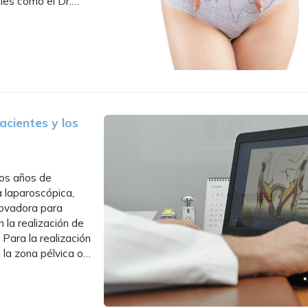
les como el Dr.
..
acientes y los
hos años de
a laparoscópica,
novadora para
n la realización de
 Para la realización
n la zona pélvica o