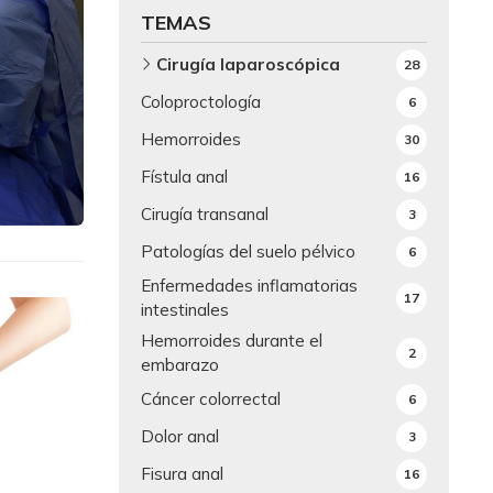
TEMAS
Cirugía laparoscópica
28
Coloproctología
6
Hemorroides
30
Fístula anal
16
Cirugía transanal
3
Patologías del suelo pélvico
6
Enfermedades inflamatorias
17
intestinales
Hemorroides durante el
2
embarazo
Cáncer colorrectal
6
Dolor anal
3
Fisura anal
16