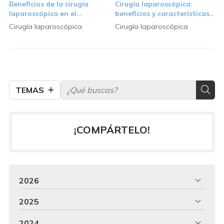
Beneficios de la cirugía
Cirugía laparoscópica:
laparoscópica en el
beneficios y características
tratamiento del aparato
principales
Cirugía laparoscópica
Cirugía laparoscópica
digestivo
TEMAS
¡COMPÁRTELO!
2026
2025
2024