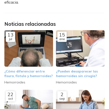
eficacia.
Noticias relacionadas
13
15
jul
ene
¿Cómo diferenciar entre
¿Pueden desaparecer las
fisura, fístula y hemorroides?
hemorroides sin cirugía?
Hemorroides
Hemorroides
22
2
oct
sep