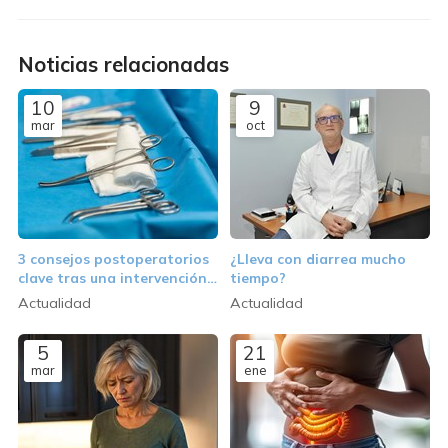
Noticias relacionadas
10
9
mar
oct
3 consejos postoperatorios
¿Lleva con diarrea mucho
clave tras una intervención
tiempo?
con Robot Da Vinci
Actualidad
Actualidad
5
21
mar
ene