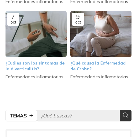
Enfermedades inflamatorias
Enfermedades inflamatorias
incapacitante?
intestinales
intestinales
7
9
oct
oct
¿Cuáles son los síntomas de
¿Qué causa la Enfermedad
la diverticulitis?
de Crohn?
Enfermedades inflamatorias
Enfermedades inflamatorias
intestinales
intestinales
TEMAS